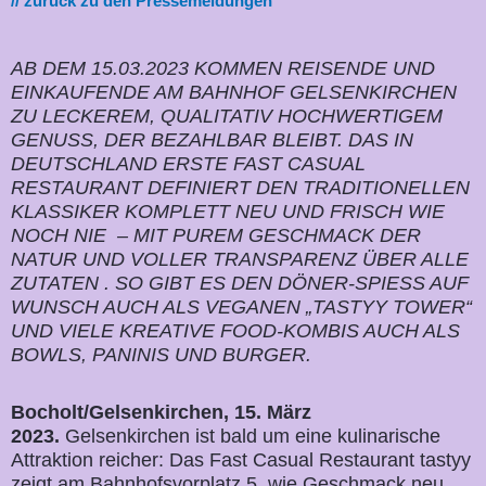
// zurück zu den Pressemeldungen
AB DEM 15.03.2023 KOMMEN REISENDE UND
EINKAUFENDE AM BAHNHOF GELSENKIRCHEN
ZU LECKEREM, QUALITATIV HOCHWERTIGEM
GENUSS, DER BEZAHLBAR BLEIBT. DAS IN
DEUTSCHLAND ERSTE FAST CASUAL
RESTAURANT DEFINIERT DEN TRADITIONELLEN
KLASSIKER KOMPLETT NEU UND FRISCH WIE
NOCH NIE – MIT PUREM GESCHMACK DER
NATUR UND VOLLER TRANSPARENZ ÜBER ALLE
ZUTATEN . SO GIBT ES DEN DÖNER-SPIESS AUF
WUNSCH AUCH ALS VEGANEN „TASTYY TOWER“
UND VIELE KREATIVE FOOD-KOMBIS AUCH ALS
BOWLS, PANINIS UND BURGER.
Bocholt/Gelsenkirchen, 15. März
2023
.
Gelsenkirchen ist bald um eine kulinarische
Attraktion reicher: Das Fast Casual Restaurant tastyy
zeigt am Bahnhofsvorplatz 5, wie Geschmack neu