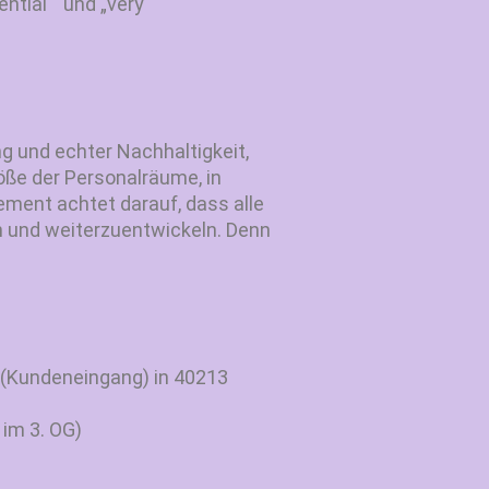
ntial “ und „very
g und echter Nachhaltigkeit,
öße der Personalräume, in
ment achtet darauf, dass alle
 und weiterzuentwickeln. Denn
 (Kundeneingang) in 40213
im 3. OG)