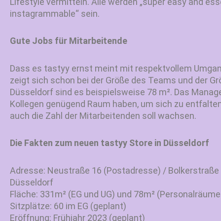
Lifestyle vermitteln. Alle werden „super easy and esse
instagrammable“ sein.
Gute Jobs für Mitarbeitende
Dass es tastyy ernst meint mit respektvollem Umgan
zeigt sich schon bei der Größe des Teams und der Gr
Düsseldorf sind es beispielsweise 78 m². Das Manage
Kollegen genügend Raum haben, um sich zu entfalten
auch die Zahl der Mitarbeitenden soll wachsen.
Die Fakten zum neuen tastyy Store in Düsseldorf
Adresse: Neustraße 16 (Postadresse) / Bolkerstraße
Düsseldorf
Fläche: 331m² (EG und UG) und 78m² (Personalräume 
Sitzplätze: 60 im EG (geplant)
Eröffnung: Frühjahr 2023 (geplant)