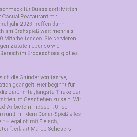
eschmack für Düsseldorf: Mitten
t Casual Restaurant mit
Frühjahr 2023 treffen dann
ch am Drehspieß weit mehr als
0 Mitarbeitenden. Sie servieren
tigen Zutaten ebenso wie
-Bereich im Erdgeschoss gibt es
ich die Gründer von tastyy,
ion geangelt. Hier beginnt für
 die berühmte „längste Theke der
 mitten im Geschehen zu sein. Wir
Food-Anbietern messen. Unser
 am und mit dem Döner-Spieß alles
t – egal ob mit Fleisch,
ten“, erklärt Marco Schepers,