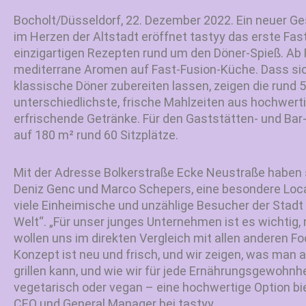
Bocholt/Düsseldorf, 22. Dezember 2022. Ein neuer G
im Herzen der Altstadt eröffnet tastyy das erste Fas
einzigartigen Rezepten rund um den Döner-Spieß. Ab 
mediterrane Aromen auf Fast-Fusion-Küche. Dass si
klassische Döner zubereiten lassen, zeigen die rund 5
unterschiedlichste, frische Mahlzeiten aus hochwer
erfrischende Getränke. Für den Gaststätten- und Bar
auf 180 m² rund 60 Sitzplätze.
Mit der Adresse Bolkerstraße Ecke Neustraße haben s
Deniz Genc und Marco Schepers, eine besondere Locat
viele Einheimische und unzählige Besucher der Stadt
Welt“. „Für unser junges Unternehmen ist es wichtig,
wollen uns im direkten Vergleich mit allen anderen 
Konzept ist neu und frisch, und wir zeigen, was man
grillen kann, und wie wir für jede Ernährungsgewohnhei
vegetarisch oder vegan – eine hochwertige Option bie
CEO und General Manager bei tastyy.