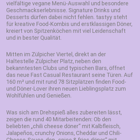
vielfältige vegane Menü-Auswahl und besondere
Geschmackserlebnisse. Signature Drinks und
Desserts dürfen dabei nicht fehlen. tastyy steht
für kreative Food-Kombis und erstklassigen Döner,
kreiert von Spitzenköchen mit viel Leidenschaft
und in bester Qualität.
Mitten im Zülpicher Viertel, direkt an der
Haltestelle Zülpicher Platz, neben den
bekanntesten Clubs und typischen Bars, öffnet
das neue Fast Casual Restaurant seine Türen. Auf
160 m² und mit rund 78 Sitzplätzen finden Food-
und Döner-Lover ihren neuen Lieblingsplatz zum
Wohlfühlen und Genießen.
Was sich am Drehspieß alles zubereiten lässt,
zeigen die rund 40 Mitarbeitenden: Ob den
beliebten „chili cheese döner“ mit Kalbfleisch,
Jalapeños, crunchy Onions, Cheddar und Chili-
Cheese-Sauce, den „spice & fries döner“ mit