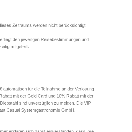
ieses Zeitraums werden nicht berücksichtigt.
nterliegt den jeweiligen Reisebestimmungen und
tig mitgeteilt.
0€ automatisch für die Teilnahme an der Verlosung
% Rabatt mit der Gold Card und 10% Rabatt mit der
Diebstahl sind unverzüglich zu melden. Die VIP
c Fast Casual Systemgastronomie GmbH,
mer erklären sich damit einverstanden, dass ihre