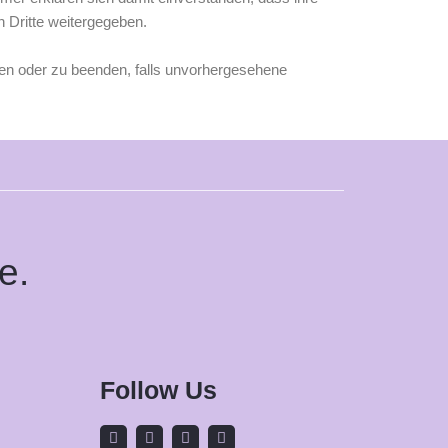
 Dritte weitergegeben.
zen oder zu beenden, falls unvorhergesehene
e.
Follow Us
F
I
L
T
a
n
i
i