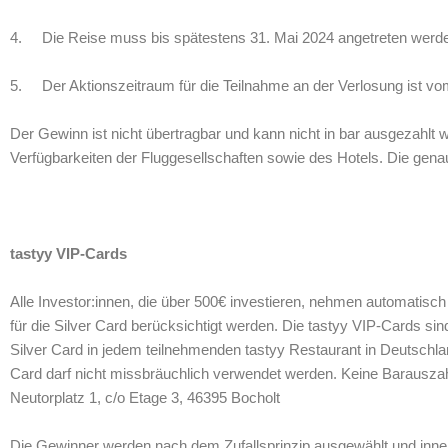
4. Die Reise muss bis spätestens 31. Mai 2024 angetreten werd
5. Der Aktionszeitraum für die Teilnahme an der Verlosung ist vo
Der Gewinn ist nicht übertragbar und kann nicht in bar ausgezahlt 
Verfügbarkeiten der Fluggesellschaften sowie des Hotels. Die gena
tastyy VIP-Cards
Alle Investor:innen, die über 500€ investieren, nehmen automatisch
für die Silver Card berücksichtigt werden. Die tastyy VIP-Cards si
Silver Card in jedem teilnehmenden tastyy Restaurant in Deutschl
Card darf nicht missbräuchlich verwendet werden. Keine Barausza
Neutorplatz 1, c/o Etage 3, 46395 Bocholt
Die Gewinner werden nach dem Zufallsprinzip ausgewählt und inner