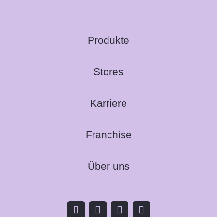
Produkte
Stores
Karriere
Franchise
Über uns
F
I
L
T
a
n
i
i