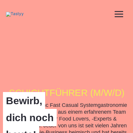
Zum
Inhalt
springen
SCHICHTFÜHRER (M/W/D)
Bewirb,
Wir sind die Genc Fast Casual Systemgastronomie
GmbH und bestehen aus einem erfahrenem Team
dich noch
leidenschaftlicher Food Lovers, -Experts &
Entrepreneurs. Jeder von uns ist seit vielen Jahren
im Gastronomie-Business heimisch und hat bereits