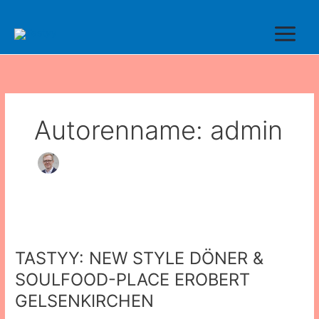
Zum
Inhalt
springen
Autorenname: admin
TASTYY:
NEW
TASTYY: NEW STYLE DÖNER &
STYLE
DÖNER
SOULFOOD-PLACE EROBERT
&
GELSENKIRCHEN
SOULFOOD-
PLACE