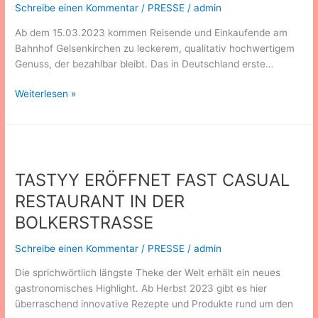
Schreibe einen Kommentar
/
PRESSE
/
admin
EROBERT
GELSENKIRCHEN
Ab dem 15.03.2023 kommen Reisende und Einkaufende am
Bahnhof Gelsenkirchen zu leckerem, qualitativ hochwertigem
Genuss, der bezahlbar bleibt. Das in Deutschland erste…
Weiterlesen »
TASTYY
ERÖFFNET
TASTYY ERÖFFNET FAST CASUAL
FAST
CASUAL
RESTAURANT IN DER
RESTAURANT
BOLKERSTRASSE
IN
DER
Schreibe einen Kommentar
/
PRESSE
/
admin
BOLKERSTRASSE
Die sprichwörtlich längste Theke der Welt erhält ein neues
gastronomisches Highlight. Ab Herbst 2023 gibt es hier
überraschend innovative Rezepte und Produkte rund um den